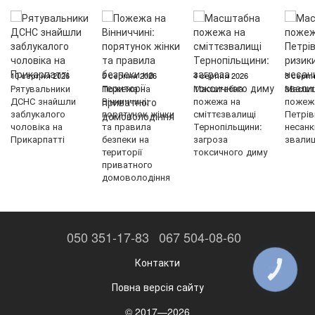
10 серпня 2026
5 серпня 2026
4 серпня 2026
3 серпн
Рятувальники
Пожежа на
Масштабна
Масшт
ДСНС знайшли
Вінниччині:
пожежа на
пожеж
заблукалого
порятунок жінки
сміттєзвалищі
Петрів
чоловіка на
та правила
Тернопільщини:
несанк
Прикарпатті
безпеки на
загроза
звали
території
токсичного диму
приватного
домоволодіння
050 351-17-83
067 504-08-60
Контакти
КНОПКА
ЗВ'ЯЗКУ
Повна версія сайту
© 2017—2026