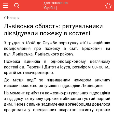
Новини
Львівська область: рятувальники
ліквідували пожежу в костелі
3 грудня о 13:43 до Служби порятунку «101» надійшло
повідомлення про пожежу в смт. Брюховичі на
вул. Львівська, Львівського району.
Пожежа виникла в одноповерховому цегляному
костелі св. Терези і Дитяти Ісуса, розміром 30×30 м.,
критій металочерепицею.
До місця події за підвищеним номером виклику
виїхали пожежно-рятувальні підрозділи Львівщини.
На момент прибуття пожежно-рятувальних підрозділів
з-під даху та куполу церкви вибивався густий чорний
дим. Через сильне задимлення вогнеборцям довелося
працювати у спеціальних апаратах захисту органів