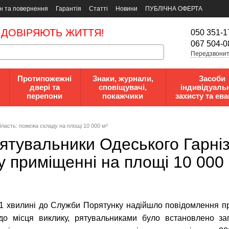
н та повернення
Гарантія
Статті
Новини
ПУБЛІЧНА ОФЕРТА
 ДОВІРЯЮТЬ ЖИТТЯ!
050 351-1
067 504-0
Передзвонит
Протипожежні
Знаки, журнали,
Засоби
двері та
сповіщувачі,
індивідуаль
перепони
покажчики
захисту та ева
ласть: пожежа складу на площі 10 000 м²
ятувальники Одеського Гарніз
 приміщенні на площі 10 000 
 31 хвилині до Служби Порятунку надійшло повідомлення п
 до місця виклику, рятувальниками було встановлено з