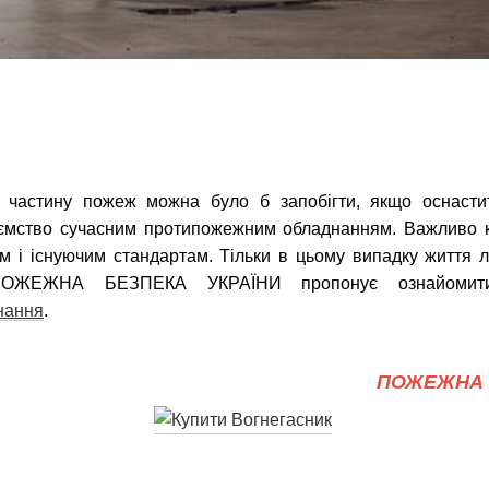
 частину пожеж можна було б запобігти, якщо оснастит
иємство сучасним протипожежним обладнанням. Важливо 
ам і існуючим стандартам. Тільки в цьому випадку життя 
 ПОЖЕЖНА БЕЗПЕКА УКРАЇНИ пропонує ознайомити
нання
.
ПОЖЕЖНА 