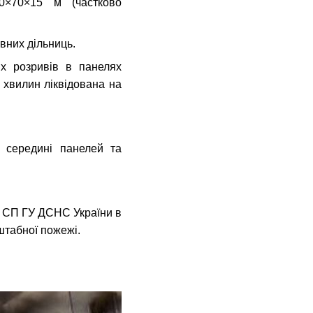
0×70×15 м (частково
вних дільниць.
х розривів в панелях
 хвилин ліквідована на
 середині панелей та
З СП ГУ ДСНС України в
штабної пожежі.