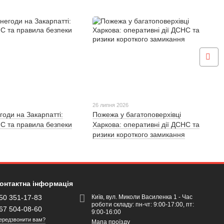
26 липня 2026
годи на Закарпатті:
Пожежа у багатоповерхівці
С та правила безпеки
Харкова: оперативні дії ДСНС та
ризики короткого замикання
онтактна інформація
50 351-17-83
Київ, вул. Миколи Василенка 1 - Час
роботи складу: пн-чт: 9:00-17:00, пт:
67 504-08-60
9:00-16:00
ередзвонити вам?
Мапа проїзду