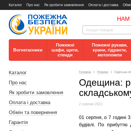
Каталог
Про нас
Як зробити замовлення
Оплата і доставка
Обмі
Документи
Контакти
Документи з пожежної безпеки
НАМ
Пожежні
Пожежні рукави,
Вогнегасники
шафи, щити,
крани, гідранти,
стенди
мотопомпи
Каталог
Головна
Новини
Одеська об
Одещина: р
Про нас
складському
Як зробити замовлення
Оплата і доставка
2 серпня 2021
Обмін та повернення
01 серпня, о 7 годині
Гарантія
будівлі. По прибуттю