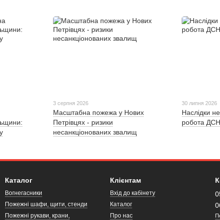
3 серпня 2026
30 липня 2026
Масштабна пожежа у Нових
Наслідки не
льщини:
Петрівцях - ризики
робота ДСН
у
несанкціонованих звалищ
Каталог
Клієнтам
К
Вогнегасники
Вхід до кабінету
0
Пожежні шафи, щити, стенди
Каталог
0
Пожежні рукави, крани,
Про нас
П