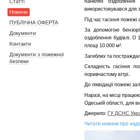
Статті
панелях оздоблення 
використовувався для з
Новини
Під час гасіння пожежі
ПУБЛІЧНА ОФЕРТА
За допомогою бензорі
Документи
оздоблення будівлі. О 
Контакти
площі 10 000 м².
Документи з пожежної
Загиблих та постражда
безпеки
Складність гасіння п
поривчастому вітрі.
До ліквідації пожежі за
Наразі, на місці працю
Одеській області, для 
Джерело:
ГУ ДСНС Украї
Читати новини про надз