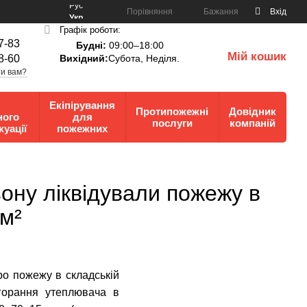
Рус
Порівняння
Бажання
Вхід
Укр
Графік роботи:
7-83
Будні:
09:00–18:00
Мій кошик
8-60
Вихідний:
Субота, Неділя.
0
и вам?
Екіпірування
Протипожежні
Довідник
ного
для
послуги
компаній
куації
пожежних
ону ліквідували пожежу в
м²
ро пожежу в складській
агорання утеплювача в