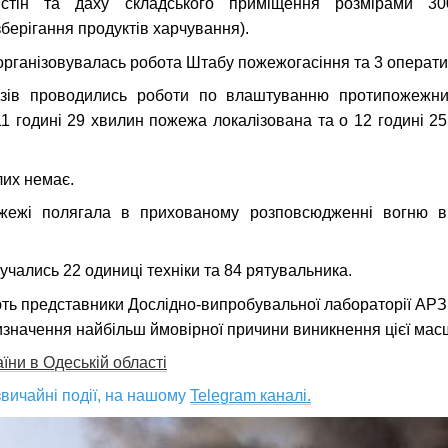
стін та даху складського приміщення розмірами 30
берігання продуктів харчування).
 організовувалась робота Штабу пожежогасіння та 3 операти
зів проводились роботи по влаштуванню протипожежни
11 годині 29 хвилин пожежа локалізована та о 12 годині 25
лих немає.
ожежі полягала в прихованому розповсюдженні вогню в
лучались 22 одиниці техніки та 84 рятувальника.
ють представники Дослідно-випробувальної лабораторії АР
визначення найбільш ймовірної причини виникнення цієї мас
ни в Одеській області
вичайні події, на нашому
Telegram каналі.