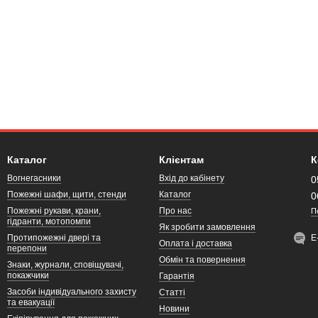
Каталог
Клієнтам
К
Вогнегасники
Вхід до кабінету
0
Пожежні шафи, щити, стенди
Каталог
0
Пожежні рукави, крани,
Про нас
П
гідранти, мотопомпи
Як зробити замовлення
Протипожежні двері та
Е
Оплата і доставка
перепони
Обмін та повернення
Знаки, журнали, сповіщувачі,
покажчики
Гарантія
Засоби індивідуального захисту
Статті
та евакуації
Новини