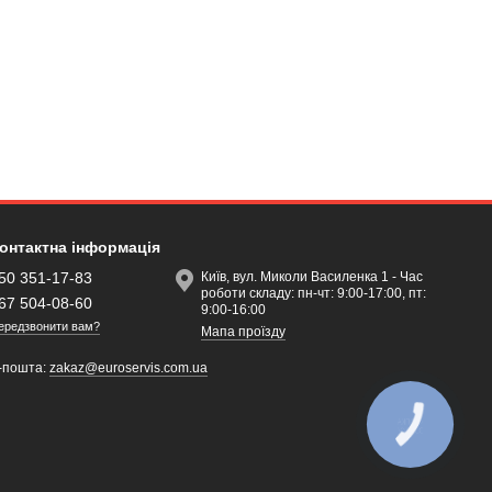
онтактна інформація
50 351-17-83
Київ, вул. Миколи Василенка 1 - Час
роботи складу: пн-чт: 9:00-17:00, пт:
67 504-08-60
9:00-16:00
ередзвонити вам?
Мапа проїзду
-пошта:
zakaz@euroservis.com.ua
КНОПКА
ЗВ'ЯЗКУ