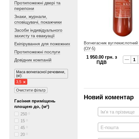
Протипожежні двері та
перепони
Знаки, журнали,
сповіщувачі, покажчики
Засоби індивідуального
захисту та евакуації
Вогнегасник вуглекислотний
Екіпірування для пожежних
(ОУ-5)
Протипожежні послуги
1 950.00 грн. з
Довідник компаній
ПДВ
Маса вогнегасної речовини,
(кг):
3,5
Очистити фільтр
Новий коментар
Гасіння приміщень
площею до, (м²)
250
0
15
0
45
0
20
0