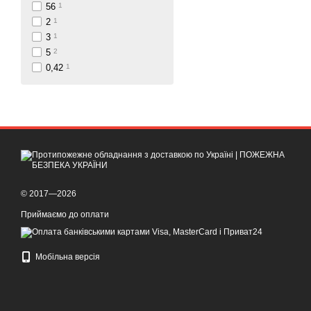
56
1
2
1
3
1
5
2
0,42
1
© 2017—2026
Приймаємо до оплати
Мобільна версія