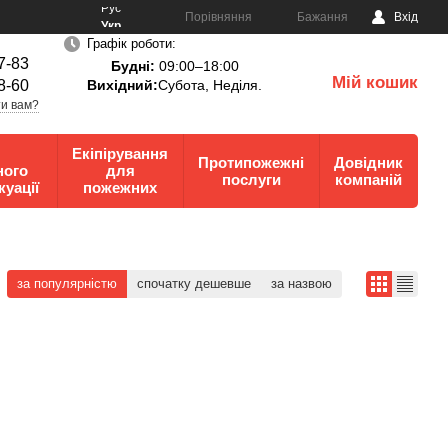
Рус
Порівняння
Бажання
Вхід
Укр
Графік роботи:
7-83
Будні:
09:00–18:00
Мій кошик
8-60
Вихідний:
Субота, Неділя.
0
и вам?
Екіпірування
Протипожежні
Довідник
ного
для
послуги
компаній
куації
пожежних
за популярністю
спочатку дешевше
за назвою