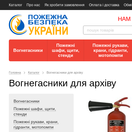
Каталог
Про нас
Як зробити замовлення
Оплата і доставка
Обмі
Документи
Контакти
Документи з пожежної безпеки
НАМ
Пожежні
Пожежні рукави,
Вогнегасники
шафи, щити,
крани, гідранти,
стенди
мотопомпи
Головна
Каталог
Вогнегасники для архіву
Вогнегасники для архіву
Вогнегасники
Пожежні шафи, щити,
стенди
Пожежні рукави, крани,
гідранти, мотопомпи