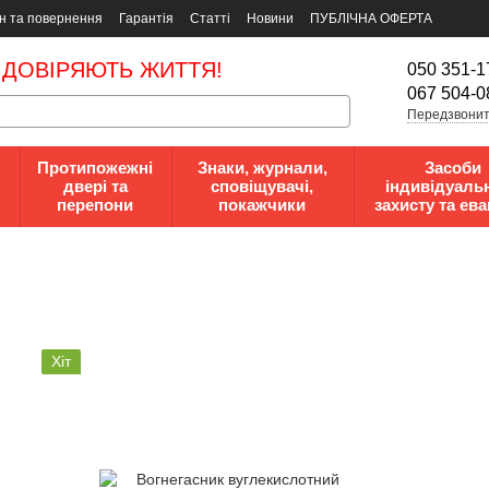
н та повернення
Гарантія
Статті
Новини
ПУБЛІЧНА ОФЕРТА
 ДОВІРЯЮТЬ ЖИТТЯ!
050 351-1
067 504-0
Передзвонит
Протипожежні
Знаки, журнали,
Засоби
двері та
сповіщувачі,
індивідуаль
перепони
покажчики
захисту та ева
Хіт