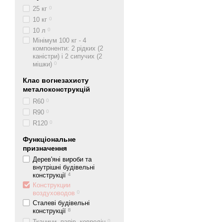
25 кг
0
10 кг
0
10 л
0
Мінімум 100 кг - 4
компоненти: 2 рідких (2
каністри) і 2 сипучих (2
мішки)
0
Клас вогнезахисту
металоконструкцій
R60
0
R90
0
R120
0
Функціональне
призначення
Дерев'яні вироби та
внутрішні будівельні
конструкції
4
Конструкции
воздуховодов
0
Сталеві будівельні
конструкції
8
Тканини, папір, ковролін
0