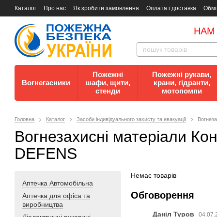
Каталог
Про нас
Як зробити замовлення
Оплата і доставка
Обмі
Документи
Контакти
Документи з пожежної безпеки
НАМ
Пожежні
Пожежні рукави,
Вогнегасники
шафи, щити,
крани, гідранти,
стенди
мотопомпи
Головна
Каталог
Засоби індивідуального захисту та евакуації
Вогнеза
Вогнезахисні матеріали Ко
DEFENS
Немає товарів
Аптечка Автомобільна
Обговорення
Аптечка для офіса та
виробництва
Даніл Туров
04.07.