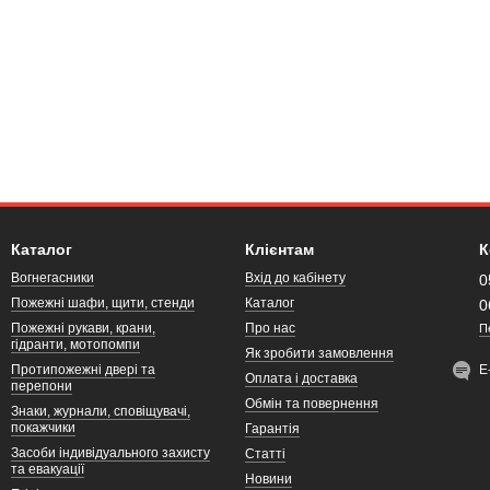
Каталог
Клієнтам
К
Вогнегасники
Вхід до кабінету
0
Пожежні шафи, щити, стенди
Каталог
0
Пожежні рукави, крани,
Про нас
П
гідранти, мотопомпи
Як зробити замовлення
Протипожежні двері та
Е
Оплата і доставка
перепони
Обмін та повернення
Знаки, журнали, сповіщувачі,
покажчики
Гарантія
Засоби індивідуального захисту
Статті
та евакуації
Новини