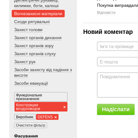
Діелектричні рукавиці,
Покупка виправдала 
килимки, боти, калоші
Відповісти
Вогнезахисні матеріали
Сходи рятувальні
Захист голови
Новий коментар
Захист органів дихання
Захист органів зору
Захист органів слуху
Захист рук
Засоби захисту від падіння з
висоти
Засоби евакуації
Функціональне
призначення:
Конструкции
Надіслати
воздуховодов
Виробник:
DEFENS
Очистити фільтр
Фасування