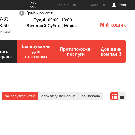
Рус
Порівняння
Бажання
Вхід
Укр
Графік роботи:
7-83
Будні:
09:00–18:00
Мій кошик
8-60
Вихідний:
Субота, Неділя.
0
и вам?
Екіпірування
Протипожежні
Довідник
ного
для
послуги
компаній
куації
пожежних
за популярністю
спочатку дешевше
за назвою