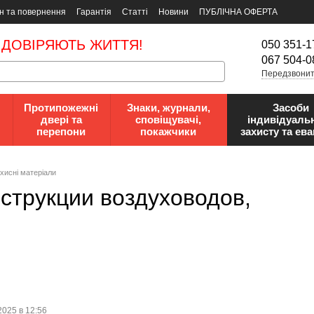
н та повернення
Гарантія
Статті
Новини
ПУБЛІЧНА ОФЕРТА
 ДОВІРЯЮТЬ ЖИТТЯ!
050 351-1
067 504-0
Передзвонит
Протипожежні
Знаки, журнали,
Засоби
двері та
сповіщувачі,
індивідуаль
перепони
покажчики
захисту та ева
хисні матеріали
нструкции воздуховодов,
2025 в 12:56