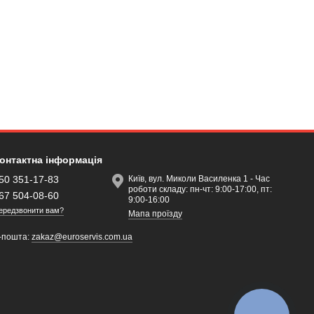
онтактна інформація
50 351-17-83
Київ, вул. Миколи Василенка 1 - Час
роботи складу: пн-чт: 9:00-17:00, пт:
67 504-08-60
9:00-16:00
ередзвонити вам?
Мапа проїзду
-пошта:
zakaz@euroservis.com.ua