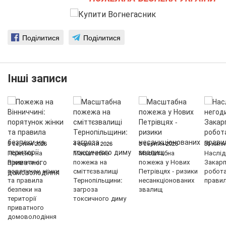
Поділитися
Поділитися
Інші записи
5 серпня 2026
4 серпня 2026
3 серпня 2026
30 липн
Пожежа на
Масштабна
Масштабна
Наслід
Вінниччині:
пожежа на
пожежа у Нових
Закарп
порятунок жінки
сміттєзвалищі
Петрівцях - ризики
робот
та правила
Тернопільщини:
несанкціонованих
правил
безпеки на
загроза
звалищ
території
токсичного диму
приватного
домоволодіння