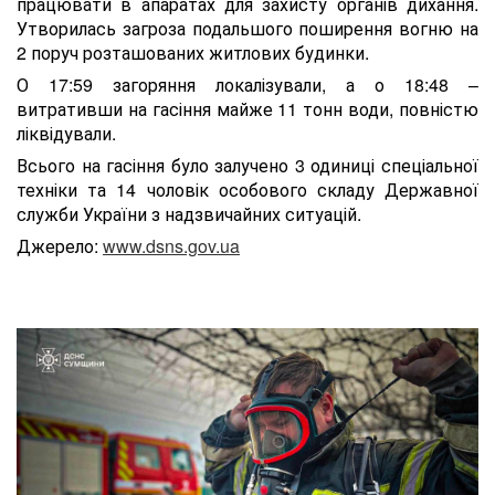
працювати в апаратах для захисту органів дихання.
Утворилась загроза подальшого поширення вогню на
2 поруч розташованих житлових будинки.
О 17:59 загоряння локалізували, а о 18:48 –
витративши на гасіння майже 11 тонн води, повністю
ліквідували.
Всього на гасіння було залучено 3 одиниці спеціальної
техніки та 14 чоловік особового складу Державної
служби України з надзвичайних ситуацій.
Джерело:
www.dsns.gov.ua