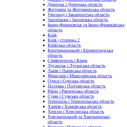
Донецьк і Донецька область
Житомир та Житомирська область
Ужгород і Закарпатська область
Запоріжжя і Запорізька область
Івано-Франківськ та Івано-Франківська
область
Київ
Київ | сторінка 2
Київська область
Кропивницький і Кіровоградська
область
Сімферополь і Крим
Луганськ і Луганська область
Львів і Львівська область
Миколаїв і Миколаївська область
Одеса і Одеська область
Полтава і Полтавська область
Рівне і Рівненська область
Суми і Сумська область
Тернопіль і Тернопільська область
Харків і Харківська область
Херсон і Херсонська область
Хмельницький та Хмельницька
область
Черкаси і Черкаська область