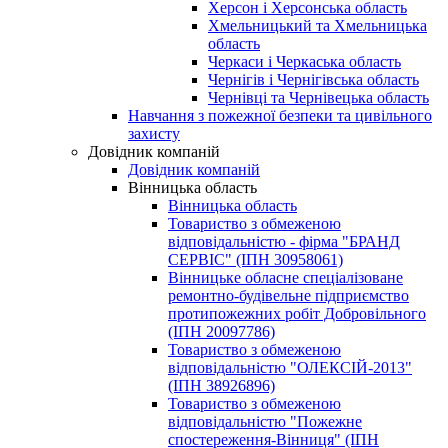
Херсон і Херсонська область
Хмельницький та Хмельницька
область
Черкаси і Черкаська область
Чернігів і Чернігівська область
Чернівці та Чернівецька область
Навчання з пожежної безпеки та цивільного
захисту
Довідник компаній
Довідник компаній
Вінницька область
Вінницька область
Товариство з обмеженою
відповідальністю - фірма "БРАНД
СЕРВІС" (ІПН 30958061)
Вінницьке обласне спеціалізоване
ремонтно-будівельне підприємство
протипожежних робіт Добровільного
(ІПН 20097786)
Toвapиcтвo з oбмeжeнoю
вiдпoвiдaльнicтю "ОЛЕКСІЙ-2013"
(ІПН 38926896)
Товариство з обмеженою
відповідальністю "Пожежне
спостереження-Вінниця" (ІПН