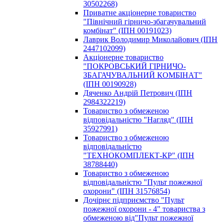
30502268)
Приватне акціонерне товариство
"Північний гірничо-збагачувальний
комбінат" (ІПН 00191023)
Лаврик Володимир Миколайович (ІПН
2447102099)
Акціонерне товариство
"ПОКРОВСЬКИЙ ГІРНИЧО-
ЗБАГАЧУВАЛЬНИЙ КОМБІНАТ"
(ІПН 00190928)
Дяченко Андрій Петрович (ІПН
2984322219)
Toвapиcтвo з oбмeжeнoю
вiдпoвiдaльнicтю "Нагляд" (ІПН
35927991)
Toвapиcтвo з oбмeжeнoю
вiдпoвiдaльнicтю
"ТЕХНОКОМПЛЕКТ-КР" (ІПН
38788440)
Товариство з обмеженою
відповідальністю "Пульт пожежної
охорони" (ІПН 31576854)
Дочірнє пiдпpиємcтвo "Пульт
пожежної охорони - 4" товариства з
обмеженою від"Пульт пожежної