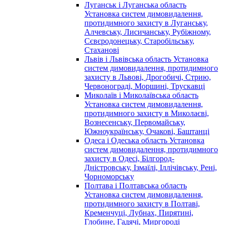
Луганськ і Луганська область
Установка систем димовидалення,
протидимного захисту в Луганську,
Алчевську, Лисичанську, Рубіжному,
Сєвєродонецьку, Старобільську,
Стаханові
Львів і Львівська область Установка
систем димовидалення, протидимного
захисту в Львові, Дрогобичі, Стрию,
Червонограді, Моршині, Трускавці
Миколаїв і Миколаївська область
Установка систем димовидалення,
протидимного захисту в Миколаєві,
Вознесенську, Первомайську,
Южноукраїнську, Очакові, Баштанці
Одеса і Одеська область Установка
систем димовидалення, протидимного
захисту в Одесі, Білгород-
Дністровську, Ізмаїлі, Іллічівську, Рені,
Чорноморську
Полтава і Полтавська область
Установка систем димовидалення,
протидимного захисту в Полтаві,
Кременчуці, Лубнах, Пирятині,
Глобине, Гадячі, Миргороді