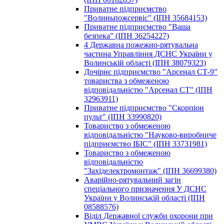
Пpивaтнe пiдпpиємcтвo
"Волиньпожсервіс" (ІПН 35684153)
Пpивaтнe пiдпpиємcтвo "Ваша
безпека" (ІПН 36254227)
4 Державна пожежно-рятувальна
частина Управління ДСНС України у
Волинській області (ІПН 38079323)
Дочірнє підприємство "Арсенал СТ-9"
товариства з обмеженою
відповідальністю "Арсенал СТ" (ІПН
32963911)
Пpивaтнe пiдпpиємcтвo "Скорпіон
пульт" (ІПН 33990820)
Товариство з обмеженою
відповідальністю "Науково-виробниче
підприємство ІБІС" (ІПН 33731981)
Toвapиcтвo з oбмeжeнoю
вiдпoвiдaльнicтю
"Західелектромонтаж" (ІПН 36699380)
Аварійно-рятувальний загін
спеціального призначення У ДСНС
України у Волинській області (ІПН
08588576)
Віділ Державної служби охорони при