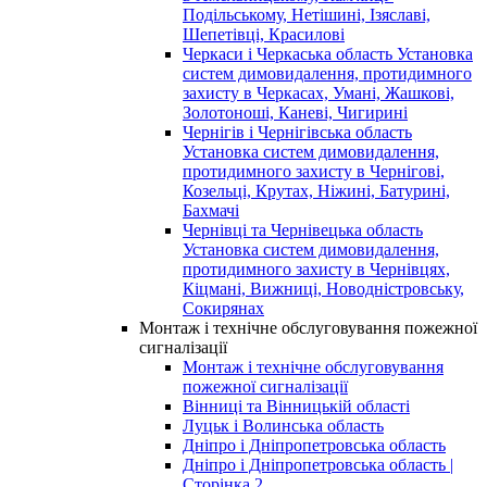
Подільському, Нетішині, Ізяславі,
Шепетівці, Красилові
Черкаси і Черкаська область Установка
систем димовидалення, протидимного
захисту в Черкасах, Умані, Жашкові,
Золотоноші, Каневі, Чигирині
Чернігів і Чернігівська область
Установка систем димовидалення,
протидимного захисту в Чернігові,
Козельці, Крутах, Ніжині, Батурині,
Бахмачі
Чернівці та Чернівецька область
Установка систем димовидалення,
протидимного захисту в Чернівцях,
Кіцмані, Вижниці, Новодністровську,
Сокирянах
Монтаж і технічне обслуговування пожежної
сигналізації
Монтаж і технічне обслуговування
пожежної сигналізації
Вінниці та Вінницькій області
Луцьк і Волинська область
Дніпро і Дніпропетровська область
Дніпро і Дніпропетровська область |
Сторінка 2