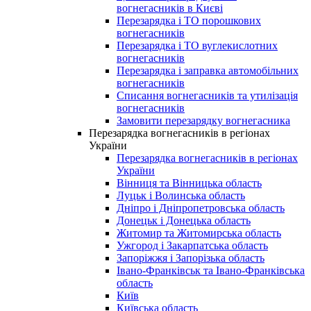
вогнегасників в Києві
Перезарядка і ТО порошкових
вогнегасників
Перезарядка і ТО вуглекислотних
вогнегасників
Перезарядка і заправка автомобільних
вогнегасників
Списання вогнегасників та утилізація
вогнегасників
Замовити перезарядку вогнегасника
Перезарядка вогнегасників в регіонах
України
Перезарядка вогнегасників в регіонах
України
Вінниця та Вінницька область
Луцьк і Волинська область
Дніпро і Дніпропетровська область
Донецьк і Донецька область
Житомир та Житомирська область
Ужгород і Закарпатська область
Запоріжжя і Запорізька область
Івано-Франківськ та Івано-Франківська
область
Київ
Київська область