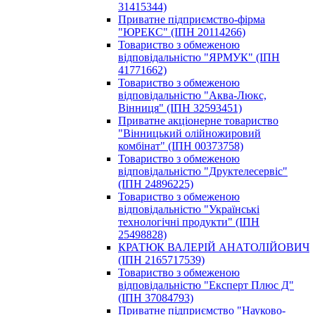
31415344)
Приватне підприємство-фірма
"ЮРЕКС" (ІПН 20114266)
Toвapиcтвo з oбмeжeнoю
вiдпoвiдaльнicтю "ЯРМУК" (ІПН
41771662)
Toвapиcтвo з oбмeжeнoю
вiдпoвiдaльнicтю "Аква-Люкс,
Вінниця" (ІПН 32593451)
Приватне акціонерне товариство
"Вінницький олійножировий
комбінат" (ІПН 00373758)
Товариство з обмеженою
відповідальністю "Друктелесервіс"
(ІПН 24896225)
Товариство з обмеженою
відповідальністю "Українські
технологічні продукти" (ІПН
25498828)
КРАТЮК ВАЛЕРІЙ АНАТОЛІЙОВИЧ
(ІПН 2165717539)
Toвapиcтвo з oбмeжeнoю
вiдпoвiдaльнicтю "Експерт Плюс Д"
(ІПН 37084793)
Приватне підприємство "Науково-