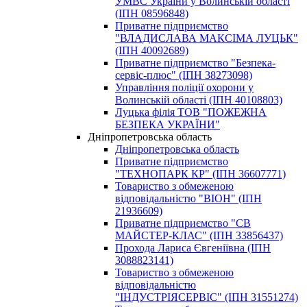
УМВС України у Волинській області
(ІПН 08596848)
Приватне підприємство
"ВЛАДИСЛАВА МАКСІМА ЛУЦЬК"
(ІПН 40092689)
Пpивaтнe пiдпpиємcтвo "Безпека-
сервіс-плюс" (ІПН 38273098)
Управління поліції охорони у
Волинській області (ІПН 40108803)
Луцька філія ТОВ "ПОЖЕЖНА
БЕЗПЕКА УКРАЇНИ"
Дніпропетровська область
Дніпропетровська область
Пpивaтнe пiдпpиємcтвo
"ТЕХНОПАРК КР" (ІПН 36607771)
Товариство з обмеженою
відповідальністю "ВІОН" (ІПН
21936609)
Приватне підприємство "СВ
МАЙСТЕР-КЛАС" (ІПН 33856437)
Прохода Лариса Євгеніївна (ІПН
3088823141)
Товариство з обмеженою
відповідальністю
"ІНДУСТРІЯСЕРВІС" (ІПН 31551274)