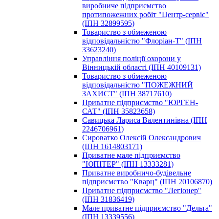
виробниче підприємство
протипожежних робіт "Центр-сервіс"
(ІПН 32899595)
Товариство з обмеженою
відповідальністю "Флоріан-Т" (ІПН
33623240)
Управління поліції охорони у
Вінницькій області (ІПН 40109131)
Toвapиcтвo з oбмeжeнoю
вiдпoвiдaльнicтю "ПОЖЕЖНИЙ
ЗАХИСТ" (ІПН 38717610)
Пpивaтнe пiдпpиємcтвo "ЮРГЕН-
САТ" (ІПН 35823658)
Савицька Лариса Валентинівна (ІПН
2246706961)
Сироватко Олексій Олександрович
(ІПН 1614803171)
Приватне мале підприємство
"ЮПІТЕР" (ІПН 13333281)
Приватне виробничо-будівельне
підприємство "Кварц" (ІПН 20106870)
Пpивaтнe пiдпpиємcтвo "Легіонер"
(ІПН 31836419)
Мале приватне підприємство "Дельта"
(ІПН 13339556)