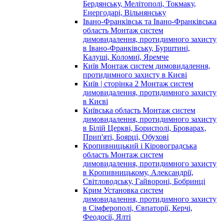
Бердянську, Мелітополі, Токмаку,
Енергодарі, Вільнянську
Івано-Франківськ та Івано-Франківська
область Монтаж систем
димовидалення, протидимного захисту
в Івано-Франківську, Бурштині,
Калуші, Коломиї, Яремче
Київ Монтаж систем димовидалення,
протидимного захисту в Києві
Київ | сторінка 2 Монтаж систем
димовидалення, протидимного захисту
в Києві
Київська область Монтаж систем
димовидалення, протидимного захисту
в Білій Церкві, Борисполі, Броварах,
Прип'яті, Боярці, Обухові
Кропивницький і Кіровоградська
область Монтаж систем
димовидалення, протидимного захисту
в Кропивницькому, Александрії,
Світловодську, Гайвороні, Бобринці
Крим Установка систем
димовидалення, протидимного захисту
в Сімферополі, Євпаторії, Керчі,
Феодосії, Ялті