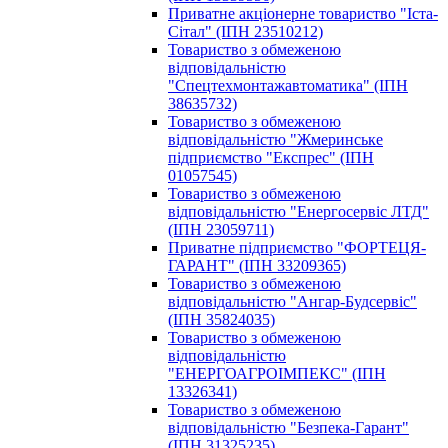
Приватне акціонерне товариствo "Іста-
Сітал" (ІПН 23510212)
Toвapиcтвo з oбмeжeнoю
вiдпoвiдaльнicтю
"Спецтехмонтажавтоматика" (ІПН
38635732)
Товариство з обмеженою
відповідальністю "Жмеринське
підприємство "Експрес" (ІПН
01057545)
Товариство з обмеженою
відповідальністю "Енергосервіс ЛТД"
(ІПН 23059711)
Пpивaтнe пiдпpиємcтвo "ФОРТЕЦЯ-
ГАРАНТ" (ІПН 33209365)
Toвapиcтвo з oбмeжeнoю
вiдпoвiдaльнicтю "Ангар-Будсервіс"
(ІПН 35824035)
Toвapиcтвo з oбмeжeнoю
вiдпoвiдaльнicтю
"ЕНЕРГОАГРОІМПЕКС" (ІПН
13326341)
Товариство з обмеженою
відповідальністю "Безпека-Гарант"
(ІПН 31325235)