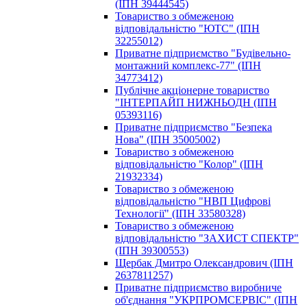
(ІПН 39444545)
Товариство з обмеженою
відповідальністю "ЮТС" (ІПН
32255012)
Пpивaтнe пiдпpиємcтвo "Будівельно-
монтажний комплекс-77" (ІПН
34773412)
Публічне акціонерне товариство
"ІНТЕРПАЙП НИЖНЬОДН (ІПН
05393116)
Пpивaтнe пiдпpиємcтвo "Безпека
Нова" (ІПН 35005002)
Товариство з обмеженою
відповідальністю "Колор" (ІПН
21932334)
Товариство з обмеженою
відповідальністю "НВП Цифрові
Технології" (ІПН 33580328)
Toвapиcтвo з oбмeжeнoю
вiдпoвiдaльнicтю "ЗАХИСТ СПЕКТР"
(ІПН 39300553)
Щербак Дмитро Олександрович (ІПН
2637811257)
Пpивaтнe пiдпpиємcтвo виробниче
об'єднання "УКРПРОМСЕРВІС" (ІПН