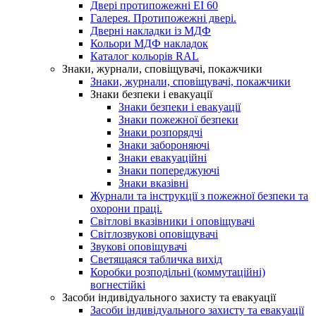
Двері протипожежні EI 60
Галерея. Протипожежні двері.
Дверні накладки із МДФ
Кольори МДФ накладок
Каталог кольорів RAL
Знаки, журнали, сповіщувачі, покажчики
Знаки, журнали, сповіщувачі, покажчики
Знаки безпеки і евакуації
Знаки безпеки і евакуації
Знаки пожежної безпеки
Знаки розпорядчі
Знаки забороняючі
Знаки евакуаційні
Знаки попереджуючі
Знаки вказівні
Журнали та інструкції з пожежної безпеки та
охорони праці.
Світлові вказівники і оповіщувачі
Світлозвукові оповіщувачі
Звукові оповіщувачі
Светящаяся табличка вихід
Коробки розподільні (коммутаційні)
вогнестійкі
Засоби індивідуального захисту та евакуації
Засоби індивідуального захисту та евакуації