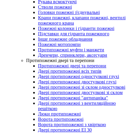
Рукава всмоктуючі
Стволи пожежні
Головки пожежні з'єднувальні
Крани пожежні, клапани пожежні, вентилі
пожежного крана
Пожежні колонки і гідранти пожежні
Підставки для гідранта пожежного
Інше пожежне обладнання
Пожежні мотопомпи
Протипожежні муфти і манжети
Дренчери, спринклери, аксесуари
Протипожежні двері та перепони
Протипожежні двері та перепони
Двері протипожежні всіх типів
Двері протипожежні одностулкові глухі
Двері протипожежні двостулкові глухі
Двері протипожежні зі склом одностулкові
Двері протипожежні двостулкові зі склом
Двері протипожежні "антипаніка"
Двері протипожежні з вентиляційною
решіткою
Люки протипожежні
Ворота протипожежні
Ворота протипожежні з хвірткою
Двері протипожежні EI 30