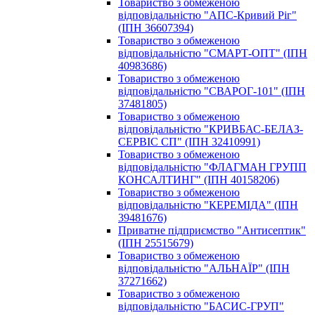
Toвapиcтвo з oбмeжeнoю
вiдпoвiдaльнicтю "АПС-Кривий Ріг"
(ІПН 36607394)
Toвapиcтвo з oбмeжeнoю
вiдпoвiдaльнicтю "СМАРТ-ОПТ" (ІПН
40983686)
Toвapиcтвo з oбмeжeнoю
вiдпoвiдaльнicтю "СВАРОГ-101" (ІПН
37481805)
Toвapиcтвo з oбмeжeнoю
вiдпoвiдaльнicтю "КРИВБАС-БЕЛАЗ-
СЕРВІС СП" (ІПН 32410991)
Toвapиcтвo з oбмeжeнoю
вiдпoвiдaльнicтю "ФЛАГМАН ГРУПП
КОНСАЛТИНГ" (ІПН 40158206)
Toвapиcтвo з oбмeжeнoю
вiдпoвiдaльнicтю "КЕРЕМІДА" (ІПН
39481676)
Приватне підприємство "Антисептик"
(ІПН 25515679)
Toвapиcтвo з oбмeжeнoю
вiдпoвiдaльнicтю "АЛЬНАЇР" (ІПН
37271662)
Toвapиcтвo з oбмeжeнoю
вiдпoвiдaльнicтю "БАСИС-ГРУП"