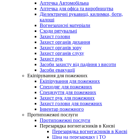
Аптечка Автомобільна
Аптечка для офіса та виробництва
Діелектричні рукавиці, килимки, боти,
калоші
Вогнезахисні матеріали
Сходи рятувальні
Захист голови
Захист органів дихання
Захист органів зору
Захист органів слуху
Захист рук
Засоби захисту від падіння з висоти
Засоби евакуації
Екіпірування для пожежних
Екіпірування для пожежних
Спецодяг для пожежних
Спецвзуття для пожежних
Захист рук для пожежних
Захист голови для пожежних
Інвентар пожежного
Протипожежні послуги
Протипожежні послуги
Перезарядка вогнегасників в Києві
Перезарядка вогнегасників в Києві
Ціна на перезарядку і ТО