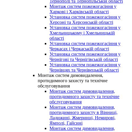
Тернополі та Тернопільській області
Монтаж систем пожежогасіння у
Харкові і Харківській області
Установка систем пожежогасіння у
Херсоні та Херсонській області
Установка систем пожежогасіння у
Хмельницькому і Хмельницькій
області
Установка систем пожежогасіння у
Черкасах і Черкаській області
Установка систем пожежогасіння у
Чернігові та Чернігівській області
Установка систем пожежогасіння у
Чернівцях та Чернівецькій області
Монтаж систем димовидалення,
протидимного захисту та технічне
обслуговування
Монтаж систем димовидалення,
протидимного захисту та технічне
обслуговування
Монтаж систем димовидалення,
протидимного захисту в Вінниці,
Ладижині, Жмеринці, Немирові,
Ямполі, Гайсині
Монтаж систем димовидалення,