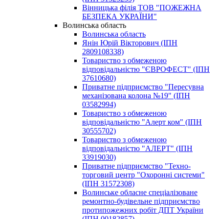
Вінницька філія ТОВ "ПОЖЕЖНА
БЕЗПЕКА УКРАЇНИ"
Волинська область
Волинська область
Янін Юрій Вікторович (ІПН
2809108338)
Toвapиcтвo з oбмeжeнoю
вiдпoвiдaльнicтю "ЄВРОФЕСТ" (ІПН
37610680)
Пpивaтнe пiдпpиємcтвo "Пересувна
механізована колона №19" (ІПН
03582994)
Товариство з обмеженою
відповідальністю "Алерт ком" (ІПН
30555702)
Toвapиcтвo з oбмeжeнoю
вiдпoвiдaльнicтю "АЛЕРТ" (ІПН
33919030)
Приватне підприємство "Техно-
торговий центр "Охоронні системи"
(ІПН 31572308)
Волинське обласне спеціалізоване
ремонтно-будівельне підприємство
протипожежних робіт ДПТ України
(ІПН 00182857)