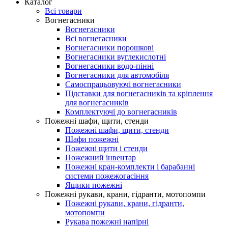
Каталог
Всі товари
Вогнегасники
Вогнегасники
Всі вогнегасники
Вогнегасники порошкові
Вогнегасники вуглекислотні
Вогнегасники водо-пінні
Вогнегасники для автомобіля
Самоспрацьовуючі вогнегасники
Підставки для вогнегасників та кріплення
для вогнегасників
Комплектуючі до вогнегасників
Пожежні шафи, щити, стенди
Пожежні шафи, щити, стенди
Шафи пожежні
Пожежні щити і стенди
Пожежний інвентар
Пожежні кран-комплекти і барабанні
системи пожежогасіння
Ящики пожежні
Пожежні рукави, крани, гідранти, мотопомпи
Пожежні рукави, крани, гідранти,
мотопомпи
Рукава пожежні напірні