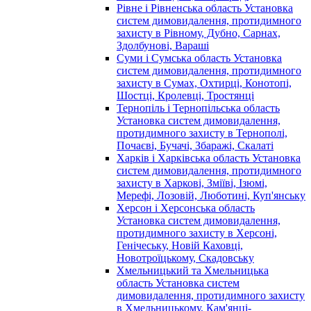
Рівне і Рівненська область Установка
систем димовидалення, протидимного
захисту в Рівному, Дубно, Сарнах,
Здолбунові, Вараші
Суми і Сумська область Установка
систем димовидалення, протидимного
захисту в Сумах, Охтирці, Конотопі,
Шостці, Кролевці, Тростянці
Тернопіль і Тернопільська область
Установка систем димовидалення,
протидимного захисту в Тернополі,
Почаєві, Бучачі, Збаражі, Скалаті
Харків і Харківська область Установка
систем димовидалення, протидимного
захисту в Харкові, Зміїві, Ізюмі,
Мерефі, Лозовій, Люботині, Куп'янську
Херсон і Херсонська область
Установка систем димовидалення,
протидимного захисту в Херсоні,
Генічеську, Новій Каховці,
Новотроїцькому, Скадовську
Хмельницький та Хмельницька
область Установка систем
димовидалення, протидимного захисту
в Хмельницькому, Кам'янці-