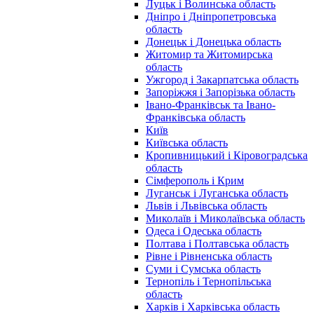
Луцьк і Волинська область
Дніпро і Дніпропетровська
область
Донецьк і Донецька область
Житомир та Житомирська
область
Ужгород і Закарпатська область
Запоріжжя і Запорізька область
Івано-Франківськ та Івано-
Франківська область
Київ
Київська область
Кропивницький і Кіровоградська
область
Сімферополь і Крим
Луганськ і Луганська область
Львів і Львівська область
Миколаїв і Миколаївська область
Одеса і Одеська область
Полтава і Полтавська область
Рівне і Рівненська область
Суми і Сумська область
Тернопіль і Тернопільська
область
Харків і Харківська область