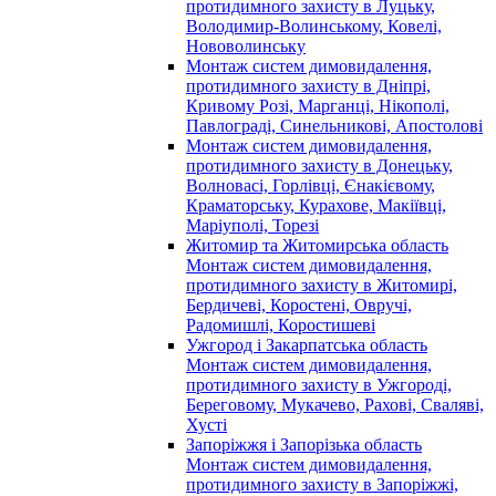
протидимного захисту в Луцьку,
Володимир-Волинському, Ковелі,
Нововолинську
Монтаж систем димовидалення,
протидимного захисту в Дніпрі,
Кривому Розі, Марганці, Нікополі,
Павлограді, Синельникові, Апостолові
Монтаж систем димовидалення,
протидимного захисту в Донецьку,
Волновасі, Горлівці, Єнакієвому,
Краматорську, Курахове, Макіївці,
Маріуполі, Торезі
Житомир та Житомирська область
Монтаж систем димовидалення,
протидимного захисту в Житомирі,
Бердичеві, Коростені, Овручі,
Радомишлі, Коростишеві
Ужгород і Закарпатська область
Монтаж систем димовидалення,
протидимного захисту в Ужгороді,
Береговому, Мукачево, Рахові, Сваляві,
Хусті
Запоріжжя і Запорізька область
Монтаж систем димовидалення,
протидимного захисту в Запоріжжі,