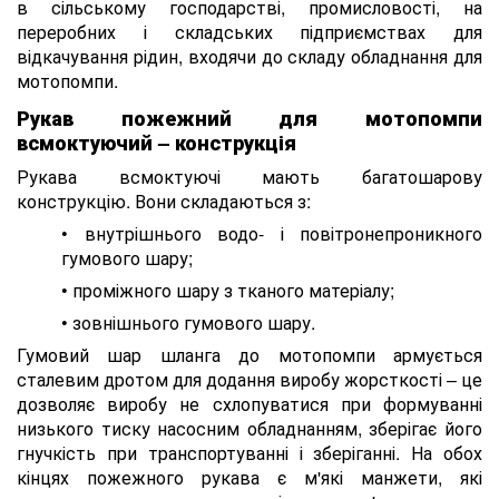
в сільському господарстві, промисловості, на
переробних і складських підприємствах для
відкачування рідин, входячи до складу обладнання для
мотопомпи.
Рукав пожежний для мотопомпи
всмоктуючий – конструкція
Рукава всмоктуючі мають багатошарову
конструкцію. Вони складаються з:
• внутрішнього водо- і повітронепроникного
гумового шару;
• проміжного шару з тканого матеріалу;
• зовнішнього гумового шару.
Гумовий шар шланга до мотопомпи армується
сталевим дротом для додання виробу жорсткості – це
дозволяє виробу не схлопуватися при формуванні
низького тиску насосним обладнанням, зберігає його
гнучкість при транспортуванні і зберіганні. На обох
кінцях пожежного рукава є м'які манжети, які