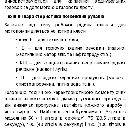
використовуються для кріплення з'єднувальних
головок за допомогою сталевого дроту.
Технічні характеристики пожежних рукавів
Залежно від типу робочої рідини шланги для
мотопомпи діляться на чотири класи:
• клас В – для технічної води;
• Б – для горючих рідких речовин (пально-
мастильних матеріалів та нафтопродуктів);
• КЩ – для концентрованих неорганічних рідких
речовин (кислот і лугів);
• П – для рідких харчових продуктів (молоко,
спиртові розчини, питна вода та ін.).
Головною технічною характеристикою всмоктуючих
шлангів на мотопомпу є діаметр умовного проходу –
він визначає пропускну здатність кожного виробу і
його вартість. Найбільш затребуваними в Україні є
моделі на 50 (11 літрів в секунду), 75 (23,5 літрів в
секунду), 100 (40 літрів в секунду) і 125 (100 літрів в