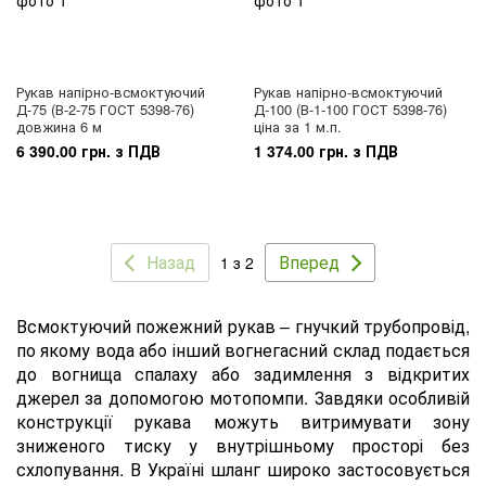
Рукав напірно-всмоктуючий
Рукав напірно-всмоктуючий
Д-75 (В-2-75 ГОСТ 5398-76)
Д-100 (В-1-100 ГОСТ 5398-76)
довжина 6 м
ціна за 1 м.п.
6 390.00 грн. з ПДВ
1 374.00 грн. з ПДВ
Назад
Вперед
1 з 2
Всмоктуючий пожежний рукав – гнучкий трубопровід,
по якому вода або інший вогнегасний склад подається
до вогнища спалаху або задимлення з відкритих
джерел за допомогою мотопомпи. Завдяки особливій
конструкції рукава можуть витримувати зону
зниженого тиску у внутрішньому просторі без
схлопування. В Україні шланг широко застосовується