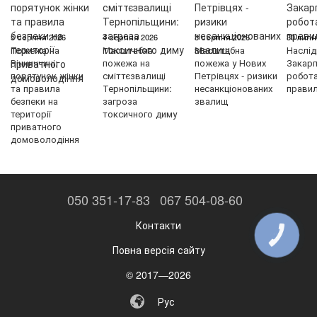
5 серпня 2026
4 серпня 2026
3 серпня 2026
30 липн
Пожежа на
Масштабна
Масштабна
Наслід
Вінниччині:
пожежа на
пожежа у Нових
Закарп
порятунок жінки
сміттєзвалищі
Петрівцях - ризики
робот
та правила
Тернопільщини:
несанкціонованих
правил
безпеки на
загроза
звалищ
території
токсичного диму
приватного
домоволодіння
050 351-17-83
067 504-08-60
Контакти
КНОПКА
ЗВ'ЯЗКУ
Повна версія сайту
© 2017—2026
Рус