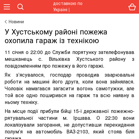
Новини
У Хустському районі пожежа
охопила гараж із технікою
11 січня о 22:00 до Служби порятунку зателефонував
мешканець с. Вільхівка Хустського району з
повідомленням про пожежу в його гаражі.
Як з’ясувалося, господар проводив зварювальні
роботи на машині його друга, коли вона зайнялася.
Чоловік намагався загасити вогонь самотужки, але
той все одно поширився на гараж та всю наявну в
ньому техніку.
На місце події прибули бійці 15-ї державної пожежно-
рятувальної частини м. Іршава. О 22:30 вони
локалізували загорання, не допустивши перекидання
полум’я на автомобіль ВАЗ-2103, який стояв біля
гаража.