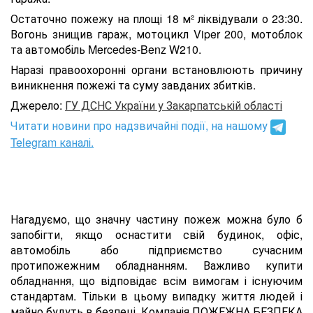
Остаточно пожежу на площі 18 м² ліквідували о 23:30.
Вогонь знищив гараж, мотоцикл Viper 200, мотоблок
та автомобіль Mercedes-Benz W210.
Наразі правоохоронні органи встановлюють причину
виникнення пожежі та суму завданих збитків.
Джерело:
ГУ ДСНС України у Закарпатській області
Читати новини про надзвичайні події, на нашому
Telegram каналі.
Нагадуємо, що значну частину пожеж можна було б
запобігти, якщо оснастити свій будинок, офіс,
автомобіль або підприємство сучасним
протипожежним обладнанням. Важливо купити
обладнання, що відповідає всім вимогам і існуючим
стандартам. Тільки в цьому випадку життя людей і
майно будуть в безпеці. Компанія ПОЖЕЖНА БЕЗПЕКА