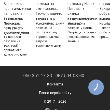
5 серпня 2026
4 серпня 2026
3 серпня 2026
30 липн
Пожежа на
Масштабна
Масштабна
Наслід
Вінниччині:
пожежа на
пожежа у Нових
Закарп
порятунок жінки
сміттєзвалищі
Петрівцях - ризики
робот
та правила
Тернопільщини:
несанкціонованих
правил
безпеки на
загроза
звалищ
території
токсичного диму
приватного
домоволодіння
050 351-17-83
067 504-08-60
Контакти
КНОПКА
ЗВ'ЯЗКУ
Повна версія сайту
© 2017—2026