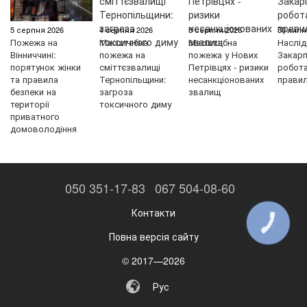
5 серпня 2026
4 серпня 2026
3 серпня 2026
30 липн
Пожежа на
Масштабна
Масштабна
Наслід
Вінниччині:
пожежа на
пожежа у Нових
Закарп
порятунок жінки
сміттєзвалищі
Петрівцях - ризики
робот
та правила
Тернопільщини:
несанкціонованих
правил
безпеки на
загроза
звалищ
території
токсичного диму
приватного
домоволодіння
050 351-17-83
067 504-08-60
Контакти
КНОПКА
ЗВ'ЯЗКУ
Повна версія сайту
© 2017—2026
Рус