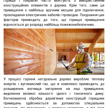
горище і покрівлю часто монтують з використанням
конструкційних елементів з дерева. Крім того, саме це
приміщення є найбільш зручним місцем для підключення,
прокладання електричних кабелів і проводки. Поєднання цих
факторів призводить до того, що горищні приміщення
відносяться до розряду найбільш пожежонебезпечних.
У процесі горіння натуральне дерево виробляє теплову
енергію і вуглекислий газ, що в комплексі призводить до
розширення вогнища загоряння на інші приміщення,
виділення великої кількості їдкого і токсичного диму.
Вогнезахисна обробка дерев'яних конструкцій горищних
приміщень здійснюється за допомогою спеціальних
розчинів, які проникають у волокна матеріалу, а під дією