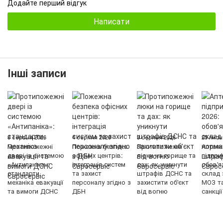
Додайте перший відгук
Написати
Інші записи
8 серпня 2026
4 серпня 2026
3 серпня 2026
25 липн
Протипожежні
Пожежна безпека
Протипожежні
Аптечк
двері із системою
офісних центрів:
люки на горище та
підпри
«Антипаніка»:
інтеграція систем
дах: як уникнути
обов'я
стандарти,
та захист
штрафів ДСНС та
склад 
механіка евакуації
персоналу згідно з
захистити об'єкт
МОЗ т
та вимоги ДСНС
ДБН
від вогню
санкції