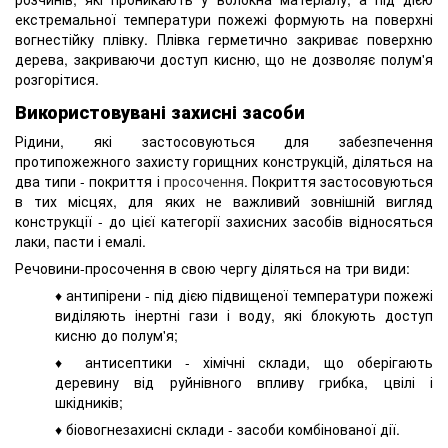
екстремальної температури пожежі формують на поверхні
вогнестійку плівку. Плівка герметично закриває поверхню
дерева, закриваючи доступ кисню, що не дозволяє полум'я
розгорітися.
Використовувані захисні засоби
Рідини, які застосовуються для забезпечення
протипожежного захисту горищних конструкцій, діляться на
два типи - покриття і
просочення
. Покриття застосовуються
в тих місцях, для яких не важливий зовнішній вигляд
конструкції - до цієї категорії захисних засобів відносяться
лаки, пасти і емалі.
Речовини-просочення в свою чергу діляться на три види:
♦ антипірени - під дією підвищеної температури пожежі
виділяють інертні гази і воду, які блокують доступ
кисню до полум'я;
♦ антисептики - хімічні склади, що оберігають
деревину від руйнівного впливу грибка, цвілі і
шкідників;
♦ біовогнезахисні склади - засоби комбінованої дії.