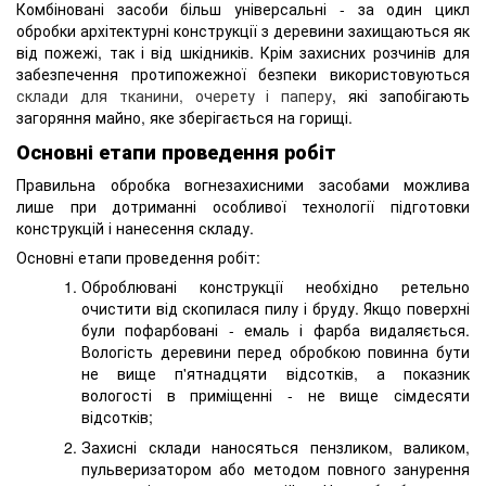
Комбіновані засоби більш універсальні - за один цикл
обробки архітектурні конструкції з деревини захищаються як
від пожежі, так і від шкідників. Крім захисних розчинів для
забезпечення протипожежної безпеки використовуються
склади для тканини, очерету і паперу
, які запобігають
загоряння майно, яке зберігається на горищі.
Основні етапи проведення робіт
Правильна обробка вогнезахисними засобами можлива
лише при дотриманні особливої ​​технології підготовки
конструкцій і нанесення складу.
Основні етапи проведення робіт:
Оброблювані конструкції необхідно ретельно
очистити від скопилася пилу і бруду. Якщо поверхні
були пофарбовані - емаль і фарба видаляється.
Вологість деревини перед обробкою повинна бути
не вище п'ятнадцяти відсотків, а показник
вологості в приміщенні - не вище сімдесяти
відсотків;
Захисні склади наносяться пензликом, валиком,
пульверизатором або методом повного занурення