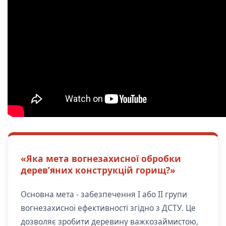
«Яка мета вогнезахисної обробки
дерев’яних конструкцій горищ?»
Основна мета - забезпечення I або II групи
вогнезахисної ефективності згідно з ДСТУ. Це
дозволяє зробити деревину важкозаймистою,