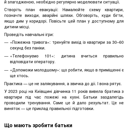
й злагодженою, необхідно регулярно моделювати ситуації.
Створіть план евакуації: Намалюйте схему квартири,
позначте виходи, аварійні шляхи. Обговоріть, куди бігти,
якщо дим у коридорі. Повісьте цей план у доступному для
дитини місці.
Проведіть навчальні ігри:
«Пожежна тривога»: тренуйте вихід із квартири за 30–60
секунд без паніки.
«Телефонуємо 101»: дитина вчиться правильно
відповідати оператору.
«Допоможи молодшому»: що робити, якщо в приміщенні є
ще хтось.
Практика — це не залякування, а звичка до дії. І вона рятує.
У 2023 році на Київщині дівчинка 11 років вивела братика з
квартири під час пожежі на кухні. Батьки заздалегідь
проводили тренування. Саме це й дало результат. Це не
виняток — це приклад правильної підготовки.
Що мають зробити батьки