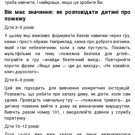
треба навчити. І найкраще, якщо це зробите Ви.
Вік має значення: як розповідати дитині про
пожежу
Діти 3–5 років:
У цьому віці важливо формувати базові навички через гру,
казки і прості образи. Наприклад, казка про доброго вогника,
який стає небезпечним, коли з ним пустують. Покажіть
мультфільми на тему «пожежна безпека для дітей»,
пограйте в гру «знайди безпечний вихід». Повторюйте
короткі фрази: «Якщо дим — іди до виходу», «Не ховайся,
клич дорослого».
Діти 6–9 років:
Цей вік підходить для вивчення конкретних інструкцій.
Розкажіть, що робити при запаху диму, як діяти, коли сам
удома. Проведіть навчальну гру — «пожежна тривога», де
дитина повинна вийти з дому за визначеним маршрутом.
Вивчіть разом номер 101, і змоделюйте дзвінок у службу
порятунку.
Діти 10–12 років:
Діти цього віку вже здатні не лише евакуюватися