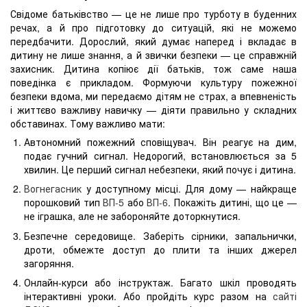
Свідоме батьківство — це не лише про турботу в буденних
речах, а й про підготовку до ситуацій, які не можемо
передбачити. Дорослий, який думає наперед і вкладає в
дитину не лише знання, а й звички безпеки — це справжній
захисник. Дитина копіює дії батьків, тож саме наша
поведінка є прикладом. Формуючи культуру пожежної
безпеки вдома, ми передаємо дітям не страх, а впевненість
і життєво важливу навичку — діяти правильно у складних
обставинах. Тому важливо мати:
Автономний пожежний сповіщувач. Він реагує на дим,
подає гучний сигнал. Недорогий, встановлюється за 5
хвилин. Це перший сигнал небезпеки, який почує і дитина.
Вогнегасник
у доступному місці. Для дому — найкраще
порошковий тип
ВП-5
або
ВП-6
. Покажіть дитині, що це —
не іграшка, але не забороняйте доторкнутися.
Безпечне середовище. Заберіть сірники, запальнички,
дроти, обмежте доступ до плити та інших джерел
загоряння.
Онлайн-курси або інструктаж. Багато шкіл проводять
інтерактивні уроки. Або пройдіть курс разом на
сайті