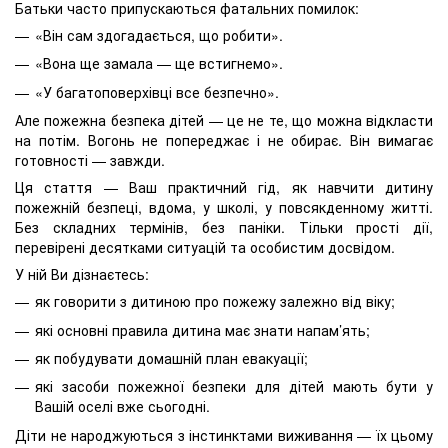
Батьки часто припускаються фатальних помилок:
«Він сам здогадається, що робити».
«Вона ще замала — ще встигнемо».
«У багатоповерхівці все безпечно».
Але пожежна безпека дітей — це не те, що можна відкласти
на потім. Вогонь не попереджає і не обирає. Він вимагає
готовності — завжди.
Ця стаття — Ваш практичний гід, як навчити дитину
пожежній безпеці, вдома, у школі, у повсякденному житті.
Без складних термінів, без паніки. Тільки прості дії,
перевірені десятками ситуацій та особистим досвідом.
У ній Ви дізнаєтесь:
як говорити з дитиною про пожежу залежно від віку;
які основні правила дитина має знати напам’ять;
як побудувати домашній план евакуації;
які засоби пожежної безпеки для дітей мають бути у
Вашій оселі вже сьогодні.
Діти не народжуються з інстинктами виживання — їх цьому