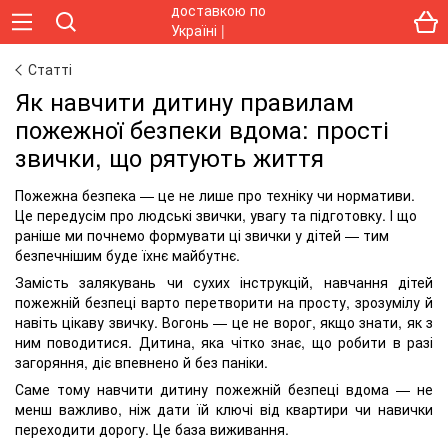
Статті
Як навчити дитину правилам
пожежної безпеки вдома: прості
звички, що рятують життя
Пожежна безпека — це не лише про техніку чи нормативи.
Це передусім про людські звички, увагу та підготовку. І що
раніше ми почнемо формувати ці звички у дітей — тим
безпечнішим буде їхнє майбутнє.
Замість залякувань чи сухих інструкцій, навчання дітей
пожежній безпеці варто перетворити на просту, зрозумілу й
навіть цікаву звичку. Вогонь — це не ворог, якщо знати, як з
ним поводитися. Дитина, яка чітко знає, що робити в разі
загоряння, діє впевнено й без паніки.
Саме тому навчити дитину пожежній безпеці вдома — не
менш важливо, ніж дати їй ключі від квартири чи навички
переходити дорогу. Це база виживання.