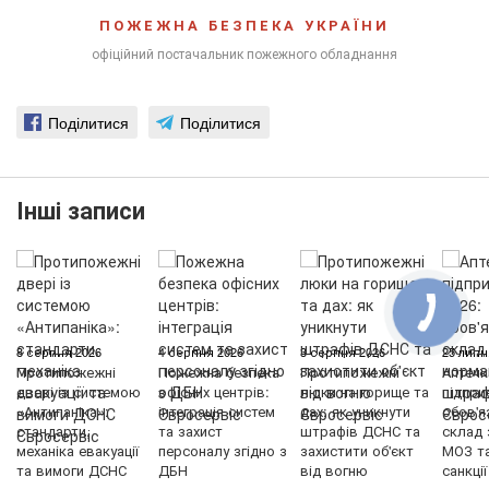
ПОЖЕЖНА БЕЗПЕКА УКРАЇНИ
офіційний постачальник пожежного обладнання
Поділитися
Поділитися
Інші записи
8 серпня 2026
4 серпня 2026
3 серпня 2026
25 липн
Протипожежні
Пожежна безпека
Протипожежні
Аптечк
двері із системою
офісних центрів:
люки на горище та
підпри
«Антипаніка»:
інтеграція систем
дах: як уникнути
обов'я
стандарти,
та захист
штрафів ДСНС та
склад 
механіка евакуації
персоналу згідно з
захистити об'єкт
МОЗ т
та вимоги ДСНС
ДБН
від вогню
санкції