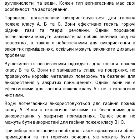
вуглекислотні та водні. Кожен тип вогнегасника має свої
особливості та застосування.
Порошкові вогнегасники використовуються для гасіння
пожеж класу А, Б та С. Вони ефективно гасять горючі
рідини, гази та тверді речовини. Однак порошкові
вогнегасники можуть залишати за собою значний слід на
поверхнях, а також є небезпечними для використання в
закритих приміщеннях, оскільки можуть викликати дихальні
проблеми.
Вуглекислотні вогнегасники підходять для гасіння пожеж
класу B та C. Вони не залишають слідів на поверхнях, не
провокують корозію металевих поверхонь та безпечні для
використання у закритих приміщеннях. Однак, вони не є
ефективними для гасіння пожеж класу А і не є екологічно
чистими.
Водні вогнегасники використовуються для гасіння пожеж
класу A. Вони є екологічно чистими та безпечними для
використання у закритих приміщеннях. Однак вони не
можуть бути використані для гасіння пожеж класу B і C.
При виборі вогнегасника необхідно також враховувати обсяг
приміщення та тип горючих речовин, які можуть бути у