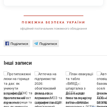
ПОЖЕЖНА БЕЗПЕКА УКРАЇНИ
офіційний постачальник пожежного обладнання
Поділитися
Поділитися
Інші записи
3 серпня 2026
25 липня 2026
23 липня 2026
21 липн
Протипожежні
Аптечка на
План евакуації та
Автон
люки на горище та
підприємстві 2026:
табло «ВИХІД»:
сповіщ
дах: як уникнути
обов'язковий
шпаргалка з ДСТУ
базови