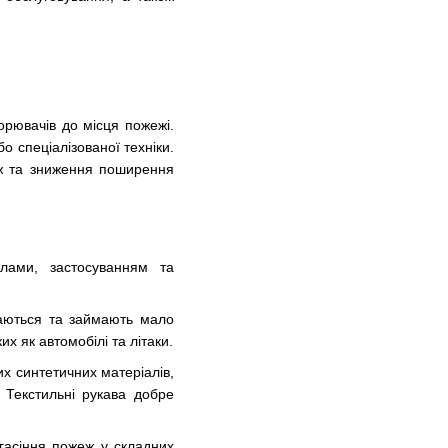
орювачів до місця пожежі.
о спеціалізованої техніки.
еж та зниження поширення
алами, застосуванням та
адаються та займають мало
х як автомобілі та літаки.
их синтетичних матеріалів,
 Текстильні рукава добре
 гасіння пожеж у складних