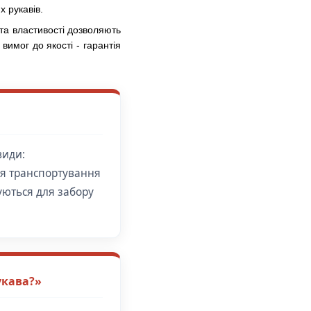
 рукавів.
 та властивості дозволяють
вимог до якості - гарантія
види:
для транспортування
уються для забору
укава?»