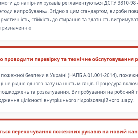
 вимоги до напірних рукавів регламентуються ДСТУ 3810-98
Методи випробувань». Згідно з цим стандартом, вироби по
метичність, стійкість до стирання та здатність витримува
 призначенню.
но проводити перевірку та технічне обслуговування 
 пожежної безпеки в Україні (НАПБ А.01.001-2014), пожежн
ці не рідше одного разу на шість місяців. Процедура вклю
 пошкоджень та розкатування. Випробування на робочий т
рдження цілісності внутрішнього гідроізоляційного шару.
ься перекочування пожежних рукавів на новий кан