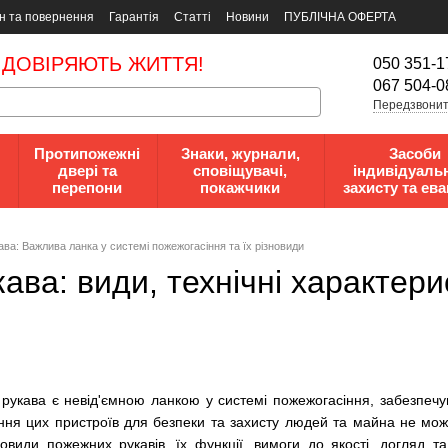
н та повернення
Гарантія
Статті
Новини
ПУБЛІЧНА ОФЕРТА
 ДОВІРЯЮТЬ ЖИТТЯ!
050 351-1
067 504-0
Передзвонит
Протипожежні
Знаки, журнали,
Засоби
двері та
сповіщувачі,
індивідуаль
перепони
покажчики
захисту та ева
ва: Важлива ланка у системі пожежогасіння та їх різновиди
ава: види, технічні характери
і рукава є невід'ємною ланкою у системі пожежогасіння, забезпе
ня цих пристроїв для безпеки та захисту людей та майна не може
новиди пожежних рукавів, їх функції, вимоги до якості, догляд т