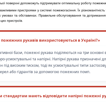
ньої поверхні допоможуть підтримувати оптимальну роботу пожежних
важливими пристроями у системі пожежогасіння. Їх різноманітність
их умовах та обставинах. Правильне обслуговування та дотримання 
 цих пристроїв.
и пожежних рукавів використовуються в Україні?»
ативної бази, пожежні рукава поділяються на три основні 
оро-усмоктувальні та напірні. Напірні рукава призначені 
 під високим тиском, тоді як усмоктувальні типи застосов
жерел або гідрантів за допомогою пожежних помп.
 стандартам мають відповідати напірні пожежні р