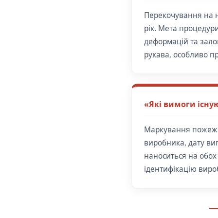
Перекочування на н
рік. Мета процедури
деформацій та зало
рукава, особливо пр
«Які вимоги існу
Маркування пожежни
виробника, дату ви
наноситься на обох 
ідентифікацію вироб