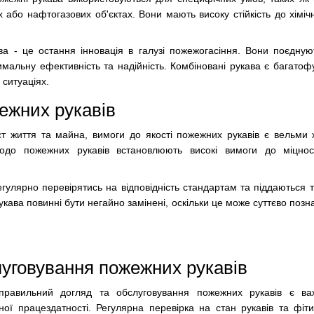
або нафтогазових об'єктах. Вони мають високу стійкість до хіміч
ва - це остання інновація в галузі пожежогасіння. Вони поєдную
имальну ефективність та надійність. Комбіновані рукава є багато
 ситуаціях.
ежних рукавів
 життя та майна, вимоги до якості пожежних рукавів є вельми 
одо пожежних рукавів встановлюють високі вимоги до міцності
гулярно перевірятись на відповідність стандартам та піддаються т
кава повинні бути негайно замінені, оскільки це може суттєво позн
луговування пожежних рукавів
 правильний догляд та обслуговування пожежних рукавів є в
ної працездатності. Регулярна перевірка на стан рукавів та фіт