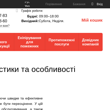
Рус
Порівняння
Бажання
Вхід
Укр
Графік роботи:
7-83
Будні:
09:00–18:00
Мій кошик
8-60
Вихідний:
Субота, Неділя.
0
и вам?
Екіпірування
Протипожежні
Довідник
ного
для
послуги
компаній
куації
пожежних
стики та особливості
чуючи швидке та ефективне
 бути переоцінене. У цій
а обслуговування, а також