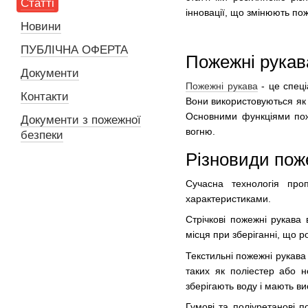
Статті
інновації, що змінюють по
Новини
ПУБЛІЧНА ОФЕРТА
Пожежні рукава
Документи
Пожежні рукава
- це спеці
Контакти
Вони використовуються як 
Основними функціями пож
Документи з пожежної
вогню.
безпеки
Різновиди пож
Сучасна технологія про
характеристиками.
Стрічкові пожежні рукава
місця при зберіганні, що р
Текстильні пожежні рукава
таких як поліестер або н
зберігають воду і мають ви
Гумові та поліуретанові 