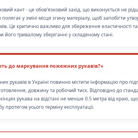
овий кант - це обов’язковий захід, що виконується не рід
 полягає у зміні місця згину матеріалу, щоб запобігти утв
мів. Це критично важливо для збереження еластичності та 
и його тривалому зберіганні у складеному стані.
ють до маркування пожежних рукавів?»
х рукавів в Україні повинно містити інформацію про під
готовлення, довжину та робочий тиск. Відповідно до станд
кінцях рукава на відстані не менше 0.5 метра від краю, щ
у протягом усього терміну експлуатації.