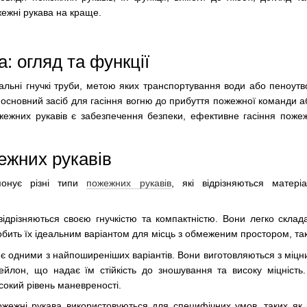
жежні рукава на краще.
: огляд та функції
альні гнучкі труби, метою яких транспортування води або пеноутв
основний засіб для гасіння вогню до прибуття пожежної команди аб
ежних рукавів є забезпечення безпеки, ефективне гасіння пож
ежних рукавів
понує різні типи
пожежних рукавів
, які відрізняються матері
 відрізняються своєю гнучкістю та компактністю. Вони легко скл
обить їх ідеальним варіантом для місць з обмеженим простором, таки
 є одними з найпоширеніших варіантів. Вони виготовляються з міцн
ейлон, що надає їм стійкість до зношування та високу міцність.
сокий рівень маневреності.
пожежні рукава використовуються для специфічних умов, таких як