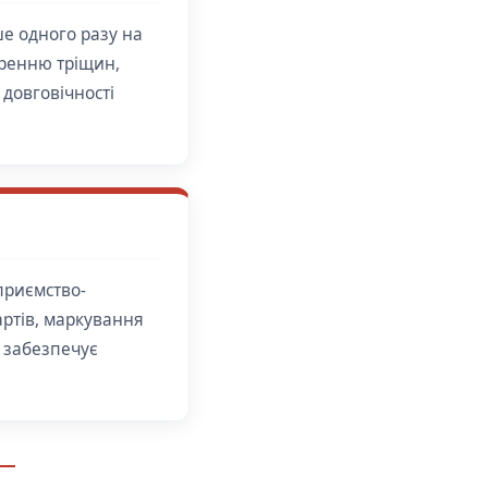
ше одного разу на
оренню тріщин,
довговічності
приємство-
артів, маркування
о забезпечує