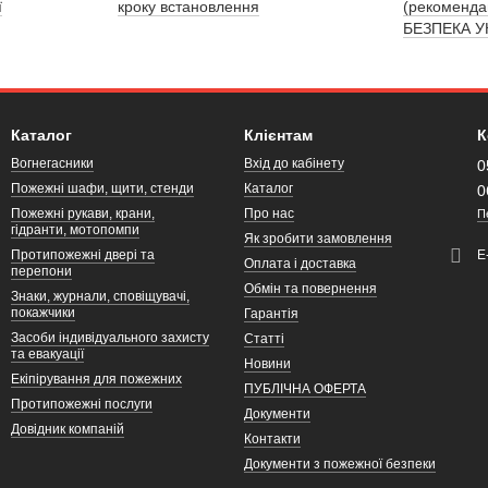
ї
кроку встановлення
(рекоменд
БЕЗПЕКА У
Каталог
Клієнтам
К
Вогнегасники
Вхід до кабінету
0
Пожежні шафи, щити, стенди
Каталог
0
Пожежні рукави, крани,
Про нас
П
гідранти, мотопомпи
Як зробити замовлення
Протипожежні двері та
Е
Оплата і доставка
перепони
Обмін та повернення
Знаки, журнали, сповіщувачі,
покажчики
Гарантія
Засоби індивідуального захисту
Статті
та евакуації
Новини
Екіпірування для пожежних
ПУБЛІЧНА ОФЕРТА
Протипожежні послуги
Документи
Довідник компаній
Контакти
Документи з пожежної безпеки