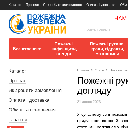
Каталог
Про нас
Як зробити замовлення
Оплата і доставка
Обмі
Документи
Контакти
Документи з пожежної безпеки
НАМ
Пожежні
Пожежні рукави,
Вогнегасники
шафи, щити,
крани, гідранти,
стенди
мотопомпи
Каталог
Головна
Статті
Пожежні рука
Пожежні рук
Про нас
догляду
Як зробити замовлення
Оплата і доставка
21 липня 2023
Обмін та повернення
У сучасному світі пожежн
Гарантія
придушення вогню. Значен
статті ми розглянемо різ