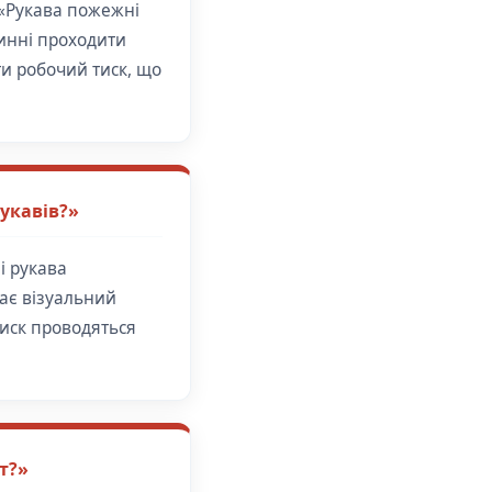
 «Рукава пожежні
винні проходити
ти робочий тиск, що
рукавів?»
і рукава
чає візуальний
иск проводяться
т?»