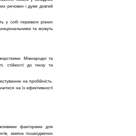
них речовин і дуже довгий
ть у собі переваги різних
функціональними та можуть
жорсткими. Міжнародні та
, стійкості до тиску та
естуванню на пробійність.
ачитися на їх ефективності
ажливими факторами для
ингів, заміна пошкоджених