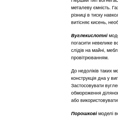
Перший тип вогнегасн
металеву ємність. Га
різниці в тиску нав
витісняє кисень, нео
Вуглекислотні
мод
погасити невелике в
слідів на майні, меб
провітрюванням.
До недоліків таких м
конструкція дна у ви
Застосовувати вугле
обмороження ділянок 
або використовувати 
Порошкові
моделі в