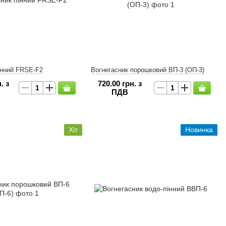
інний FRSE-F2
Вогнегасник порошковий ВП-3 (ОП-3)
. з
720.00 грн. з
ПДВ
Хіт
Новинка