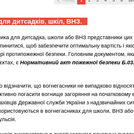
Назад
1
2
3
4
5
6
Вп
ля дитсадків, шкіл, ВНЗ.
ника для дитсадка, школи або ВНЗ представники цих 
упинитися, щоб забезпечити оптимальну вартість і якіс
ері протипожежної безпеки. Головним документом, як
єктах, є
Нормативний акт пожежної безпеки Б.03.
о відзначити, що вогнегасники не випадково відносят
тивно погасити вогнище загоряння на початковому ет
ахівців Державної служби України з надзвичайних с
користовуються в вогнегасниках для школи, ВНЗ або 
ульсія.