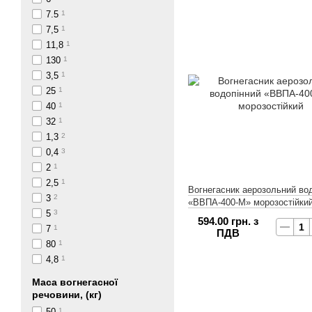
7.5
1
7,5
1
11,8
1
130
1
3,5
1
25
1
40
1
32
1
1,3
2
0,4
3
2
1
2,5
1
Вогнегасник аерозольний во
3
2
«ВВПА-400-М» морозостійки
5
3
594.00 грн. з
7
1
ПДВ
80
1
4,8
1
Маса вогнегасної
речовини, (кг)
50
1