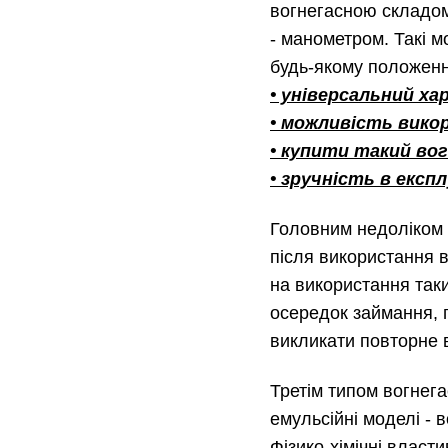
вогнегасною складом
- манометром. Такі м
будь-якому положенні
• універсальний ха
• можливість викор
• купити такий во
• зручність в експл
Головним недоліком п
після використання 
на використання таки
осередок займання, 
викликати повторне 
Третім типом вогнега
емульсійні моделі - 
Фізико-хімічні власт