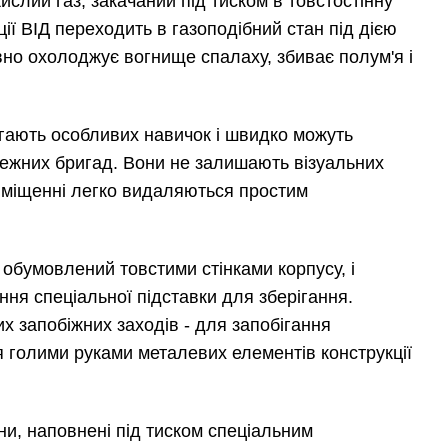
ислий газ, закачаний під тиском в товстостінну
ції ВІД переходить в газоподібний стан під дією
вно охолоджує вогнище спалаху, збиває полум'я і
агають особливих навичок і швидко можуть
жежних бригад. Вони не залишають візуальних
приміщенні легко видаляються простим
 обумовлений товстими стінками корпусу, і
ння спеціальної підставки для зберігання.
х запобіжних заходів - для запобігання
я голими руками металевих елементів конструкції
ни, наповнені під тиском спеціальним