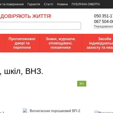
н та повернення
Гарантія
Статті
Новини
ПУБЛІЧНА ОФЕРТА
 ДОВІРЯЮТЬ ЖИТТЯ!
050 351-1
067 504-0
Передзвонит
Протипожежні
Знаки, журнали,
Засоби
двері та
сповіщувачі,
індивідуаль
перепони
покажчики
захисту та ева
, шкіл, ВНЗ.
Хіт