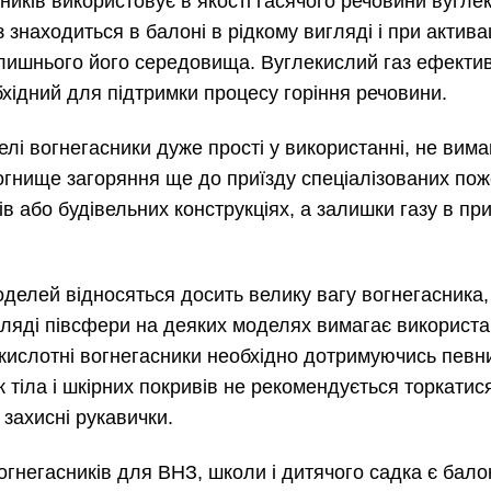
иків використовує в якості гасячого речовини вуглек
з знаходиться в балоні в рідкому вигляді і при актива
колишнього його середовища. Вуглекислий газ ефекти
бхідний для підтримки процесу горіння речовини.
елі вогнегасники дуже прості у використанні, не вим
огнище загоряння ще до приїзду спеціалізованих по
лів або будівельних конструкціях, а залишки газу в 
оделей відносяться досить велику вагу вогнегасника,
гляді півсфери на деяких моделях вимагає використа
кислотні вогнегасники необхідно дотримуючись певни
тіла і шкірних покривів не рекомендується торкатис
захисні рукавички.
огнегасників для ВНЗ, школи і дитячого садка є бало