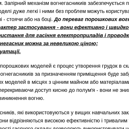
. Запірний механізм вогнегасникиів забезпечується 
оделі дуже легкі і ними без проблем можуть користуват
 - стоячи або на боці.
До переваг порошкових вог
рактер застосування - вони ефективно і швидко
истання для гасіння електроприладів і проводк
гнегасник можна за невеликою ціною;
уатації.
орошкових моделей є процес утворення грудок в скла
вогнегасникиів за призначенням приміщення буде за
х моделей в місцях з цінним майном або матеріалами
перекриваючи доступ кисню до полум'я - вони не зн
виникнення вогню.
сників, які використовуються у вищих навчальних зак
вони відрізняються високою ефективністю і тривалим
ивості гасячого складу дозволяють використовувати це