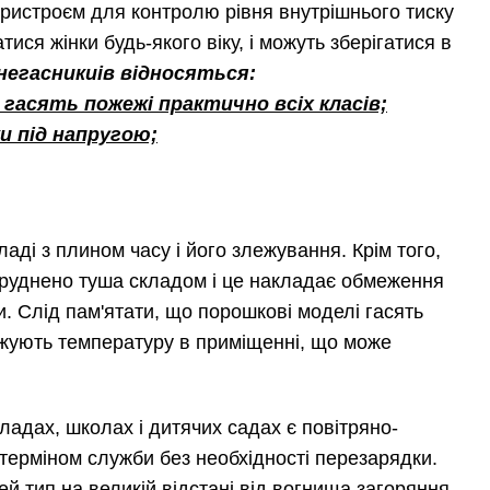
пристроєм для контролю рівня внутрішнього тиску
ися жінки будь-якого віку, і можуть зберігатися в
негасникиів відносяться:
 гасять пожежі практично всіх класів;
и під напругою;
ді з плином часу і його злежування. Крім того,
бруднено туша складом і це накладає обмеження
. Слід пам'ятати, що порошкові моделі гасять
ижують температуру в приміщенні, що може
ладах, школах і дитячих садах є повітряно-
 терміном служби без необхідності перезарядки.
й тип на великій відстані від вогнища загоряння,