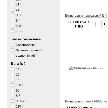
15
2
24
1
30
2
Вогнегасник порошковий ВП-
5
2
867.00 грн. з
500
1
ПДВ
70
1
Тип вогнегасника
Порошковий
8
Вуглекислотний
8
водно-пінний
2
Вага (кг)
14
1
10
1
16
1
100
1
60
1
8,6
1
0,555
1
Вогнегасник пінний FRSE-F6
110
1
22 000.00 грн. з