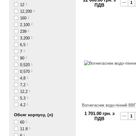
12
1
ПДВ
12,200
1
160
1
2,100
2
239
1
3,200
1
6,5
1
7
2
90
1
0,520
1
0,570
1
4,8
1
7,2
1
12,2
1
5,3
1
4,2
1
Вогнегасник водо-пінний ВВП
1 701.00 грн. з
Обсяг корпусу, (л)
ПДВ
60
1
11.8
1
6
1