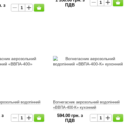
ПДВ
. з
ерозольний водопінний
Вогнегасник аерозольний водопінний
«ВВПА-400-К» кухонний
 з
594.00 грн. з
ПДВ