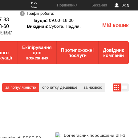
Рус
Порівняння
Бажання
Вхід
Укр
Графік роботи:
7-83
Будні:
09:00–18:00
Мій кошик
8-60
Вихідний:
Субота, Неділя.
0
и вам?
Екіпірування
Протипожежні
Довідник
ного
для
послуги
компаній
куації
пожежних
за популярністю
спочатку дешевше
за назвою