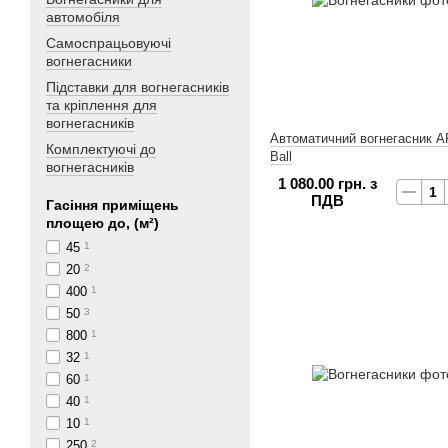
автомобіля
Самоспрацьовуючі
вогнегасники
Підставки для вогнегасників
та кріплення для
вогнегасників
Автоматичний вогнегасник A
Комплектуючі до
Ball
вогнегасників
1 080.00 грн. з
ПДВ
Гасіння приміщень
площею до, (м²)
45
1
20
2
400
1
50
3
800
1
32
1
60
1
40
1
10
1
250
2