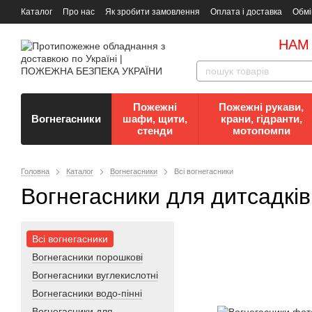
Каталог
Про нас
Як зробити замовлення
Оплата і доставка
Обмі
Документи
Контакти
Документи з пожежної безпеки
НАМ
Пожежні
Пожежні рукави,
Вогнегасники
шафи, щити,
крани, гідранти,
стенди
мотопомпи
Головна
Каталог
Вогнегасники
Всі вогнегасники
Вогнегасники для дитсадків
Всі вогнегасники
Вогнегасники порошкові
Вогнегасники вуглекислотні
Вогнегасники водо-пінні
Вогнегасники для