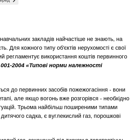
еред
навчальних закладів найчастіше не знають, на
ть. Для кожного типу об'єктів нерухомості є свої
ий регламентує використання коштів первинного
001-2004 «Типові норми належності
ься до первинних засобів пожежогасіння - вони
апі, але якщо вогонь вже розгорівся - необхідно
итуацій. Трьома найбільш поширеними типами
дитячого садка, є вуглекислий газ, порошкові