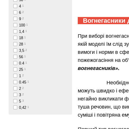
4
1
6
2
9
2
Вогнегасники д
100
1
1,4
1
При виборі вогнегас
18
1
якій моделі їм слід з
28
1
3,5
2
вимоги і норми в сф
56
1
пожежогасіння на об'
0.4
1
вогнегасників».
25
1
1
2
Необхідн
0.45
1
2
2
можуть швидко і ефек
3
2
негайно викликати ф
5
3
туша речовин, що ви
0,42
1
суміші і повітряна ем